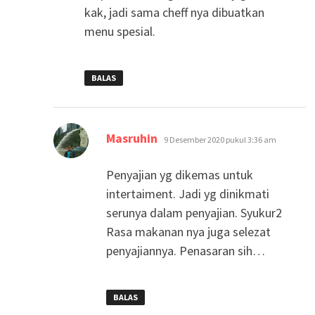
kak, jadi sama cheff nya dibuatkan
menu spesial.
BALAS
berkata:
Masruhin
9 Desember 2020 pukul 3:36 am
Penyajian yg dikemas untuk
intertaiment. Jadi yg dinikmati
serunya dalam penyajian. Syukur2
Rasa makanan nya juga selezat
penyajiannya. Penasaran sih…
BALAS