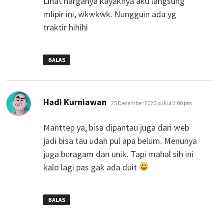
Lihat harganya kayaknya aku langsung
mlipir ini, wkwkwk. Nungguin ada yg
traktir hihihi
BALAS
berkata:
Hadi Kurniawan
25 Desember 2020 pukul 2:08 pm
Manttep ya, bisa dipantau juga dari web
jadi bisa tau udah pul apa belum. Menunya
juga beragam dan unik. Tapi mahal sih ini
kalo lagi pas gak ada duit
BALAS